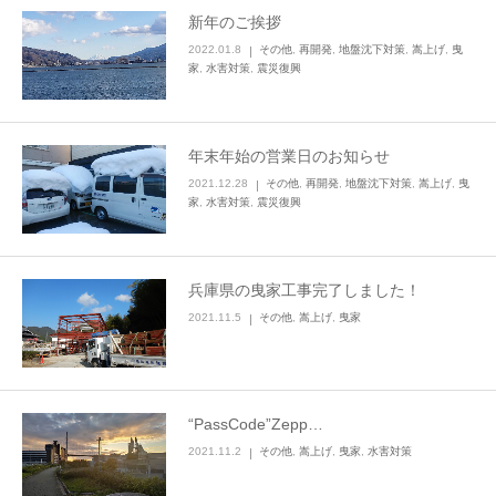
新年のご挨拶
LINEでのお問い合わせ
2022.01.8
その他
,
再開発
,
地盤沈下対策
,
嵩上げ
,
曳
家
,
水害対策
,
震災復興
年末年始の営業日のお知らせ
2021.12.28
その他
,
再開発
,
地盤沈下対策
,
嵩上げ
,
曳
家
,
水害対策
,
震災復興
兵庫県の曳家工事完了しました！
2021.11.5
その他
,
嵩上げ
,
曳家
“PassCode”Zepp…
2021.11.2
その他
,
嵩上げ
,
曳家
,
水害対策