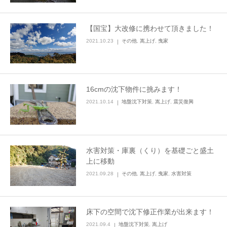
【国宝】大改修に携わせて頂きました！
2021.10.23
その他
,
嵩上げ
,
曳家
16cmの沈下物件に挑みます！
2021.10.14
地盤沈下対策
,
嵩上げ
,
震災復興
水害対策・庫裏（くり）を基礎ごと盛土
上に移動
2021.09.28
その他
,
嵩上げ
,
曳家
,
水害対策
床下の空間で沈下修正作業が出来ます！
2021.09.4
地盤沈下対策
,
嵩上げ