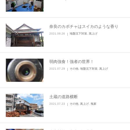
奈良のカボチャはスイカのような香り
2021.08.26
地盤沈下対策
,
嵩上げ
弱肉強食！強者の世界！
2021.07.29
その他
,
地盤沈下対策
,
嵩上げ
土蔵の道路横断
2021.07.23
その他
,
嵩上げ
,
曳家