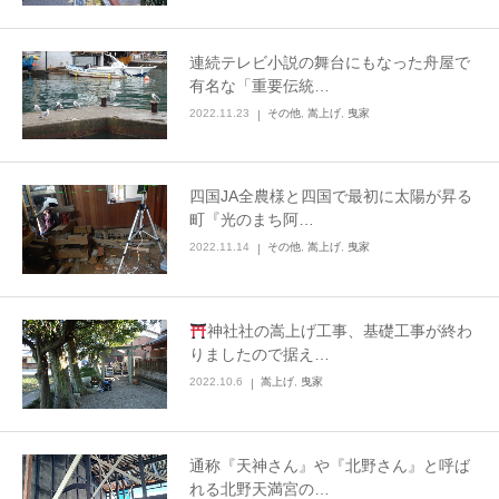
連続テレビ小説の舞台にもなった舟屋で
有名な「重要伝統…
2022.11.23
その他
,
嵩上げ
,
曳家
四国JA全農様と四国で最初に太陽が昇る
町『光のまち阿…
2022.11.14
その他
,
嵩上げ
,
曳家
神社社の嵩上げ工事、基礎工事が終わ
りましたので据え…
2022.10.6
嵩上げ
,
曳家
通称『天神さん』や『北野さん』と呼ば
れる北野天満宮の…