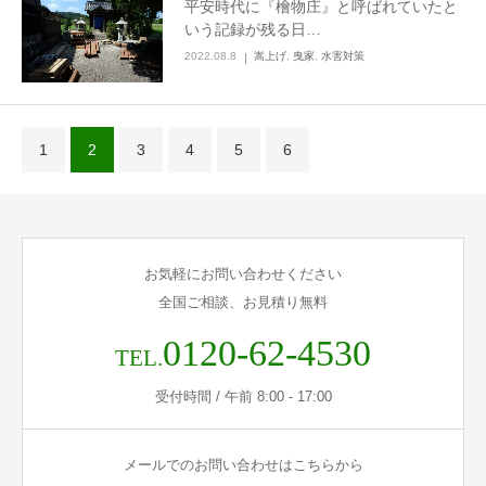
平安時代に『檜物庄』と呼ばれていたと
いう記録が残る日…
2022.08.8
嵩上げ
,
曳家
,
水害対策
1
2
3
4
5
6
お気軽にお問い合わせください
全国ご相談、お見積り無料
0120-62-4530
TEL.
受付時間 / 午前 8:00 - 17:00
メールでのお問い合わせはこちらから