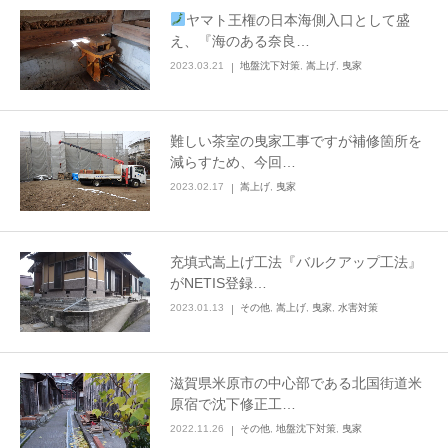
ヤマト王権の日本海側入口として盛
LINEでのお問い合わせ
え、『海のある奈良…
2023.03.21
地盤沈下対策
,
嵩上げ
,
曳家
難しい茶室の曳家工事ですが補修箇所を
減らすため、今回…
2023.02.17
嵩上げ
,
曳家
充填式嵩上げ工法『バルクアップ工法』
がNETIS登録…
2023.01.13
その他
,
嵩上げ
,
曳家
,
水害対策
滋賀県米原市の中心部である北国街道米
原宿で沈下修正工…
2022.11.26
その他
,
地盤沈下対策
,
曳家