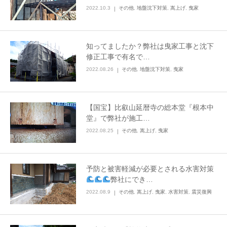
2022.10.3
その他
,
地盤沈下対策
,
嵩上げ
,
曳家
知ってましたか？弊社は曳家工事と沈下
修正工事で有名で…
2022.08.26
その他
,
地盤沈下対策
,
曳家
【国宝】比叡山延暦寺の総本堂『根本中
堂』で弊社が施工…
2022.08.25
その他
,
嵩上げ
,
曳家
予防と被害軽減が必要とされる水害対策
弊社にでき…
2022.08.9
その他
,
嵩上げ
,
曳家
,
水害対策
,
震災復興