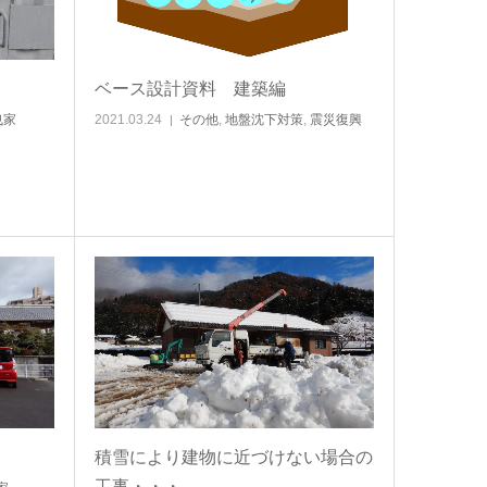
ベース設計資料 建築編
曳家
2021.03.24
その他
,
地盤沈下対策
,
震災復興
積雪により建物に近づけない場合の
工事・・・