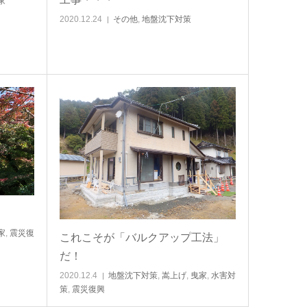
家
2020.12.24
その他
,
地盤沈下対策
家
,
震災復
これこそが「バルクアップ工法」
だ！
2020.12.4
地盤沈下対策
,
嵩上げ
,
曳家
,
水害対
策
,
震災復興