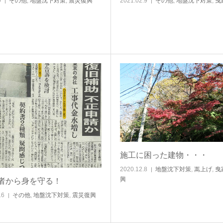
9
その他
,
地盤沈下対策
,
震災復興
2021.02.9
その他
,
地盤沈下対策
,
曳
施工に困った建物・・・
2020.12.8
地盤沈下対策
,
嵩上げ
,
曳
興
者から身を守る！
16
その他
,
地盤沈下対策
,
震災復興