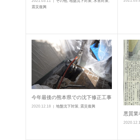
2021.03.
2021.03.11
その他
,
地盤沈下対策
,
水害対策
,
震災復興
今年最後の熊本県での沈下修正工事
2020.12.18
地盤沈下対策
,
震災復興
悪質業
2020.12.