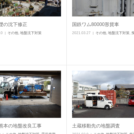
礎の沈下修正
国鉄ワム80000形貨車
10
その他
,
地盤沈下対策
2021.03.27
その他
,
地盤沈下対策
,
熊本の地盤改良工事
土蔵移動先の地盤調査