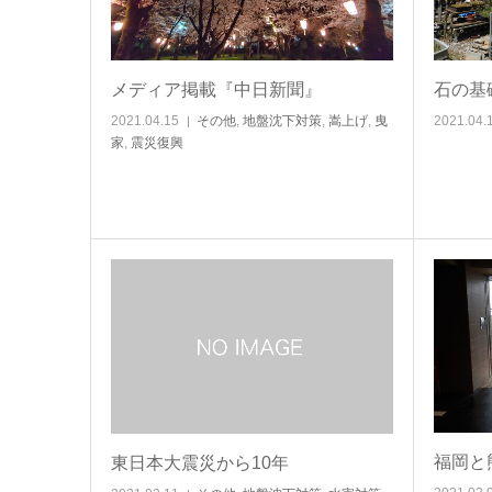
メディア掲載『中日新聞』
石の基
2021.04.15
その他
,
地盤沈下対策
,
嵩上げ
,
曳
2021.04.
家
,
震災復興
福岡と
東日本大震災から10年