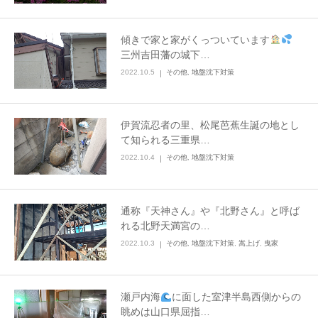
傾きで家と家がくっついています
三州吉田藩の城下…
2022.10.5
その他
,
地盤沈下対策
伊賀流忍者の里、松尾芭蕉生誕の地とし
て知られる三重県…
2022.10.4
その他
,
地盤沈下対策
通称『天神さん』や『北野さん』と呼ば
れる北野天満宮の…
2022.10.3
その他
,
地盤沈下対策
,
嵩上げ
,
曳家
瀬戸内海
に面した室津半島西側からの
眺めは山口県屈指…