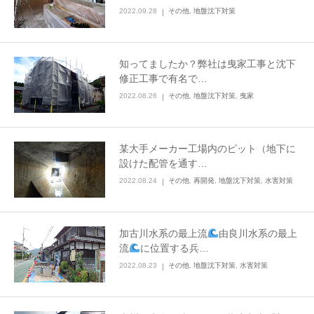
2022.09.28
その他
,
地盤沈下対策
知ってましたか？弊社は曳家工事と沈下
修正工事で有名で…
2022.08.26
その他
,
地盤沈下対策
,
曳家
某大手メーカー工場内のピット（地下に
設けた配管を通す…
2022.08.24
その他
,
再開発
,
地盤沈下対策
,
水害対策
加古川水系の最上流
由良川水系の最上
流
に位置する兵…
2022.08.23
その他
,
地盤沈下対策
,
水害対策