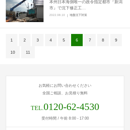
本州日本海側唯一の政令指定都市『新潟
市』で沈下修正工…
2022.08.10
地盤沈下対策
1
2
3
4
5
6
7
8
9
10
11
お気軽にお問い合わせください
全国ご相談、お見積り無料
0120-62-4530
TEL.
受付時間 / 午前 8:00 - 17:00