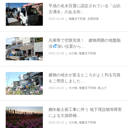
平成の名水百選に認定されている「山比
LINEでのお問い合わせ
古湧水」のある街…
2022.10.28
地盤沈下対策
,
水害対策
兵庫県で空隙充填！ 建物周囲の地盤陥
没
深い位置から…
2022.10.26
その他
,
地盤沈下対策
建物の傾きが直るところがよく判る写真
をご用意しました…
2022.10.20
その他
,
地盤沈下対策
,
嵩上げ
鋼矢板土留工事に伴う 地下埋設物等障害
による欠損部補…
2022.10.13
その他
,
地盤沈下対策