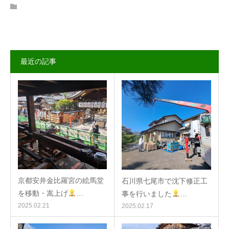
LINEでのお問い合わせ
最近の記事
京都安井金比羅宮の絵馬堂
石川県七尾市で沈下修正工
を移動・嵩上げ
…
事を行いました
…
2025.02.21
2025.02.17