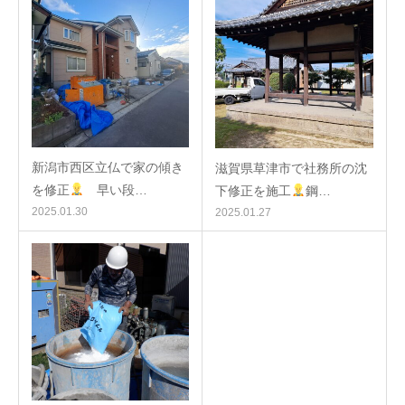
新潟市西区立仏で家の傾き
滋賀県草津市で社務所の沈
を修正
早い段…
下修正を施工
鋼…
2025.01.30
2025.01.27