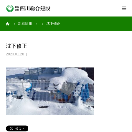
ーム
新着情報
沈下修正
会社案内
事業紹介
沈下修正
2023.01.28
施工実績
新着情報
よくある質問
採用情報
お問い合わせ