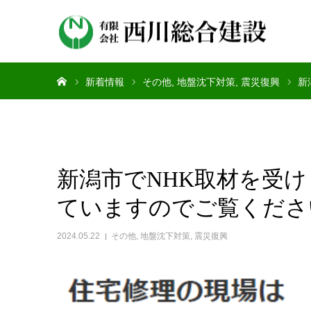
ホーム
新着情報
その他
地盤沈下対策
震災復興
新
新潟市でNHK取材を受
ていますのでご覧くださ
2024.05.22
その他
,
地盤沈下対策
,
震災復興