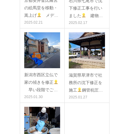
京都安井金比羅宮
石川県七尾市で沈
の絵馬堂を移動・
下修正工事を行い
嵩上げ
メデ…
ました
建物…
2025.02.21
2025.02.17
新潟市西区立仏で
滋賀県草津市で社
家の傾きを修正
務所の沈下修正を
早い段階でご…
施工
鋼管杭圧…
2025.01.30
2025.01.27