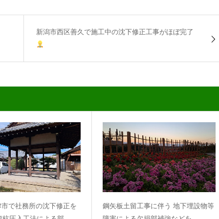
新潟市西区善久で施工中の沈下修正工事がほぼ完了
津市で社務所の沈下修正を
鋼矢板土留工事に伴う 地下埋設物等
管杭圧入工法による部…
障害による欠損部補強などを…