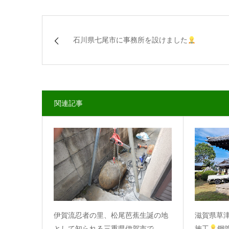
石川県七尾市に事務所を設けました
関連記事
伊賀流忍者の里、松尾芭蕉生誕の地
滋賀県草
として知られる三重県伊賀市で…
施工
鋼