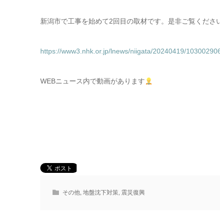
新潟市で工事を始めて2回目の取材です。是非ご覧くださ
https://www3.nhk.or.jp/lnews/niigata/20240419/10300290
WEBニュース内で動画があります
その他
,
地盤沈下対策
,
震災復興