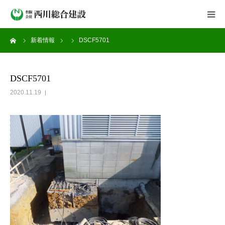
ーム
新着情報
DSCF5701
会社案内
事業紹介
DSCF5701
2020.11.19
施工実績
新着情報
よくある質問
採用情報
お問い合わせ