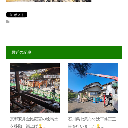
LINEでのお問い合わせ
最近の記事
京都安井金比羅宮の絵馬堂
石川県七尾市で沈下修正工
を移動・嵩上げ
…
事を行いました
…