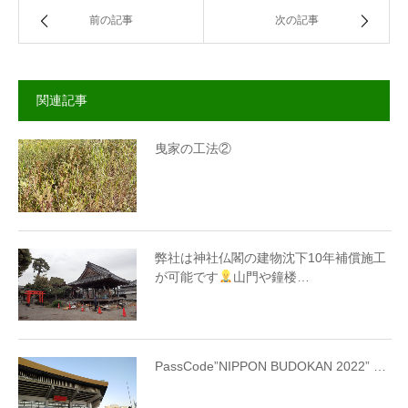
前の記事
次の記事
関連記事
曳家の工法②
弊社は神社仏閣の建物沈下10年補償施工
が可能です
山門や鐘楼…
PassCode”NIPPON BUDOKAN 2022” …