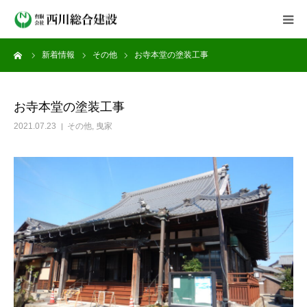
ーム
新着情報
その他
お寺本堂の塗装工事
会社案内
事業紹介
お寺本堂の塗装工事
2021.07.23
その他
,
曳家
施工実績
新着情報
よくある質問
採用情報
お問い合わせ