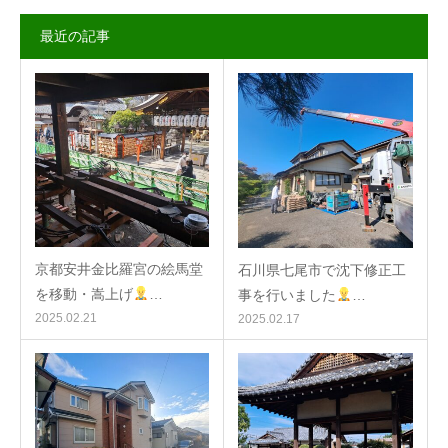
最近の記事
京都安井金比羅宮の絵馬堂
石川県七尾市で沈下修正工
を移動・嵩上げ
…
事を行いました
…
2025.02.21
2025.02.17