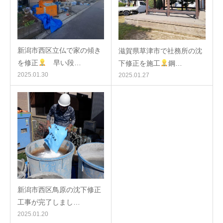
新潟市西区立仏で家の傾き
滋賀県草津市で社務所の沈
を修正
早い段…
下修正を施工
鋼…
2025.01.30
2025.01.27
新潟市西区鳥原の沈下修正
工事が完了しまし…
2025.01.20