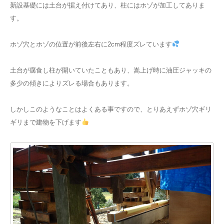
新設基礎には土台が据え付けてあり、柱にはホゾが加工してありま
す。
ホゾ穴とホゾの位置が前後左右に2cm程度ズレています
土台が腐食し柱が開いていたこともあり、嵩上げ時に油圧ジャッキの
多少の傾きによりズレる場合もあります。
しかしこのようなことはよくある事ですので、とりあえずホゾ穴ギリ
ギリまで建物を下げます