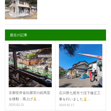
最近の記事
京都安井金比羅宮の絵馬堂
石川県七尾市で沈下修正工
を移動・嵩上げ
…
事を行いました
…
2025.02.21
2025.02.17