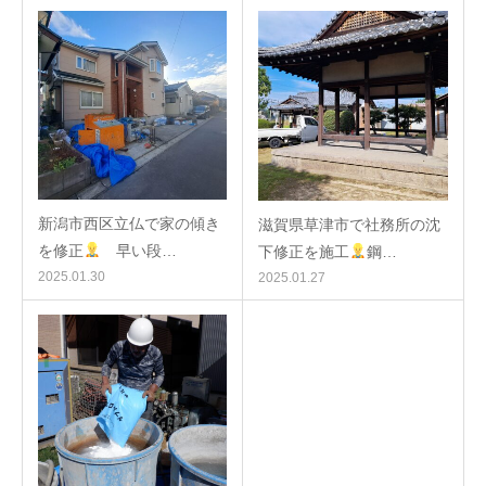
新潟市西区立仏で家の傾き
滋賀県草津市で社務所の沈
を修正
早い段…
下修正を施工
鋼…
2025.01.30
2025.01.27