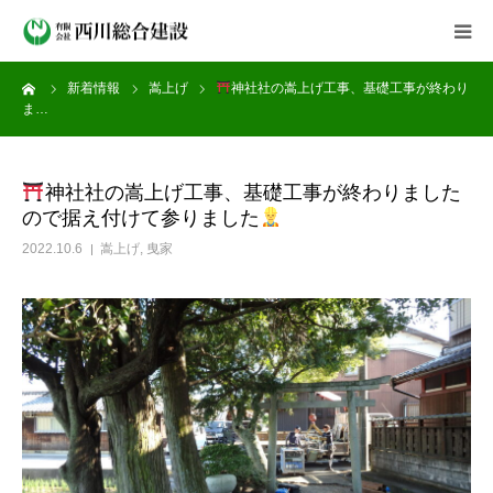
ーム
新着情報
嵩上げ
神社社の嵩上げ工事、基礎工事が終わり
会社案内
ま…
事業紹介
神社社の嵩上げ工事、基礎工事が終わりました
ので据え付けて参りました
施工実績
2022.10.6
嵩上げ
,
曳家
新着情報
よくある質問
採用情報
お問い合わせ