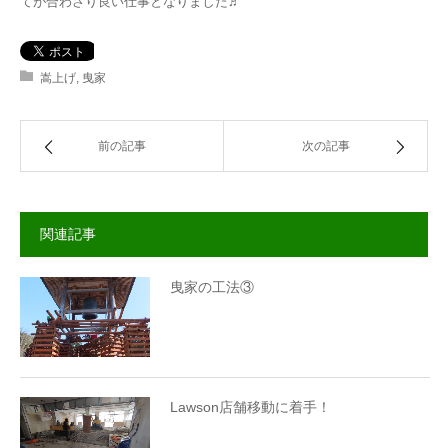
てが合わさり良い仕事となりました♬
嵩上げ
,
曳家
前の記事
次の記事
関連記事
曳家の工法③
Lawson店舗移動に着手！