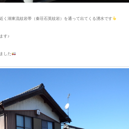
近く湖東流紋岩帯（秦荘石英紋岩）を通って出てくる湧水です
ます♪
ました