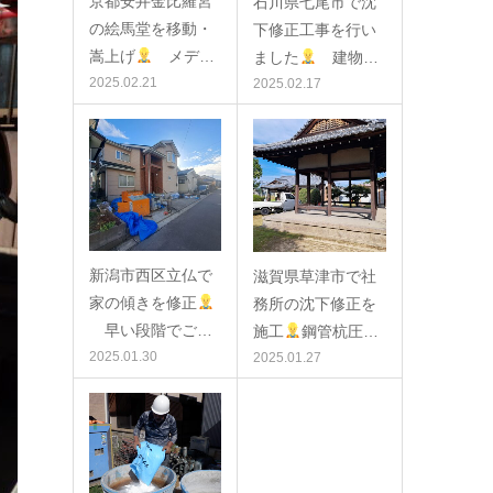
京都安井金比羅宮
石川県七尾市で沈
の絵馬堂を移動・
下修正工事を行い
嵩上げ
メデ…
ました
建物…
2025.02.21
2025.02.17
新潟市西区立仏で
滋賀県草津市で社
家の傾きを修正
務所の沈下修正を
早い段階でご…
施工
鋼管杭圧…
2025.01.30
2025.01.27