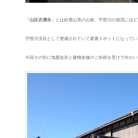
『
山比古湧水
』とは鈴鹿山系の山裾、宇曽川の源流にほど
宇曽川渓谷として整備されていて避暑スポットになってい
今回その街に地盤改良と建物改修のご依頼を受けて向かい