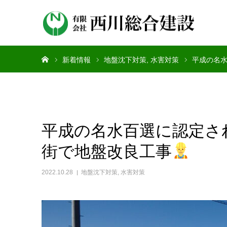
ホーム
新着情報
地盤沈下対策
水害対策
平成の名
平成の名水百選に認定さ
街で地盤改良工事
2022.10.28
地盤沈下対策
,
水害対策