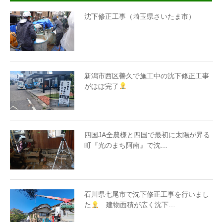
沈下修正工事（埼玉県さいたま市）
新潟市西区善久で施工中の沈下修正工事
がほぼ完了
四国JA全農様と四国で最初に太陽が昇る
町『光のまち阿南』で沈…
石川県七尾市で沈下修正工事を行いまし
た
建物面積が広く沈下…