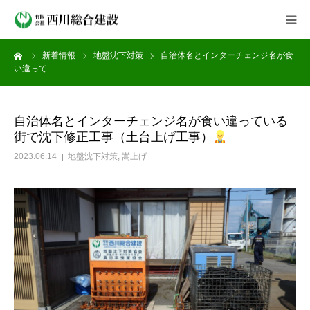
ーム
新着情報
地盤沈下対策
自治体名とインターチェンジ名が食
会社案内
い違って…
事業紹介
自治体名とインターチェンジ名が食い違っている
街で沈下修正工事（土台上げ工事）
施工実績
2023.06.14
地盤沈下対策
,
嵩上げ
新着情報
よくある質問
採用情報
お問い合わせ