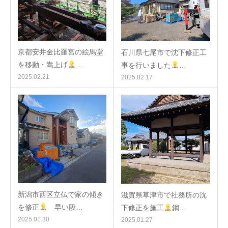
京都安井金比羅宮の絵馬堂
石川県七尾市で沈下修正工
を移動・嵩上げ
…
事を行いました
…
2025.02.21
2025.02.17
新潟市西区立仏で家の傾き
滋賀県草津市で社務所の沈
を修正
早い段…
下修正を施工
鋼…
2025.01.30
2025.01.27