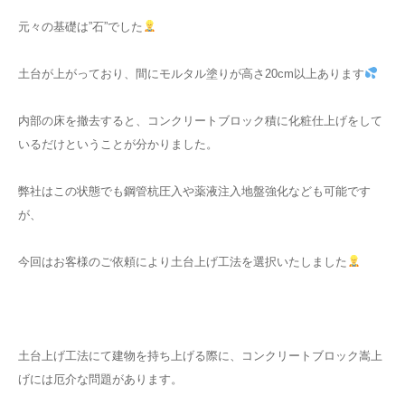
元々の基礎は”石”でした
土台が上がっており、間にモルタル塗りが高さ20cm以上あります
内部の床を撤去すると、コンクリートブロック積に化粧仕上げをして
いるだけということが分かりました。
弊社はこの状態でも鋼管杭圧入や薬液注入地盤強化なども可能です
が、
今回はお客様のご依頼により土台上げ工法を選択いたしました
土台上げ工法にて建物を持ち上げる際に、コンクリートブロック嵩上
げには厄介な問題があります。