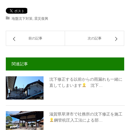
地盤沈下対策
,
震災復興
前の記事
次の記事
関連記事
沈下修正する以前からの雨漏れも一緒に
直してしまいます
沈下…
滋賀県草津市で社務所の沈下修正を施工
鋼管杭圧入工法による部…