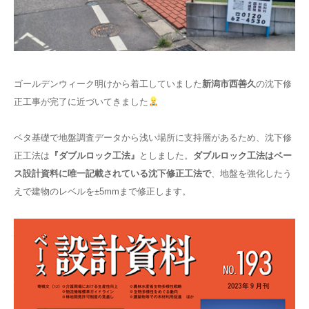
LINEでのお問い合わせ
ゴールデンウィーク明けから着工していました
新潟市西善久
の沈下修
正工事が完了に近づいてきました
ベタ基礎で地盤調査データから浅い場所に支持層があるため、沈下修
正工法は
『ダブルロック工法』
としました。
ダブルロック工法はベー
ス設計資料に唯一記載されている沈下修正工法で
、地盤を強化したう
えで建物のレベルを±5mmまで修正します。