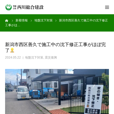
ーム
新着情報
地盤沈下対策
新潟市西区善久で施工中の沈下修正
会社案内
工事がほ…
事業紹介
新潟市西区善久で施工中の沈下修正工事がほぼ完
了
施工実績
2024.05.22
地盤沈下対策
,
震災復興
新着情報
よくある質問
採用情報
お問い合わせ