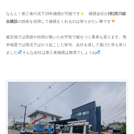
なんと！第三者の沈下10年補償が可能です
補償会社が
(有)西川総
合建設
の技術を信用して補償をくれるのは有りがたい事です
被災地では実績や信用が無いため平気で嘘をつく業者も居ります。熊
本地震では再沈下ばかり起こした挙句、会社を潰して逃げた等も有り
ました
そんな会社は第三者補償は無理でしょうね