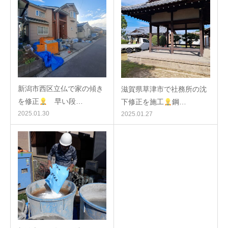
新潟市西区立仏で家の傾き
滋賀県草津市で社務所の沈
を修正
早い段…
下修正を施工
鋼…
2025.01.30
2025.01.27