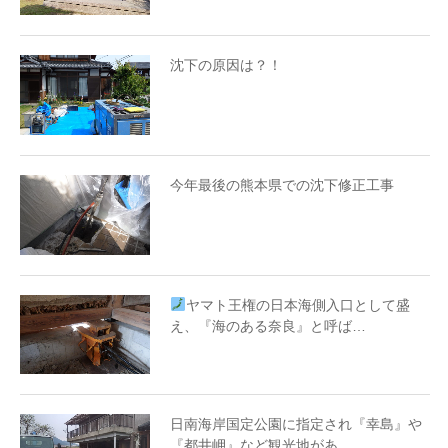
沈下の原因は？！
今年最後の熊本県での沈下修正工事
ヤマト王権の日本海側入口として盛
え、『海のある奈良』と呼ば…
日南海岸国定公園に指定され『幸島』や
『都井岬』など観光地があ…