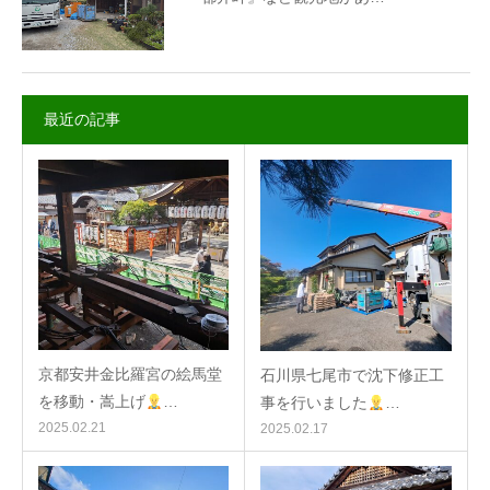
最近の記事
京都安井金比羅宮の絵馬堂
石川県七尾市で沈下修正工
を移動・嵩上げ
…
事を行いました
…
2025.02.21
2025.02.17