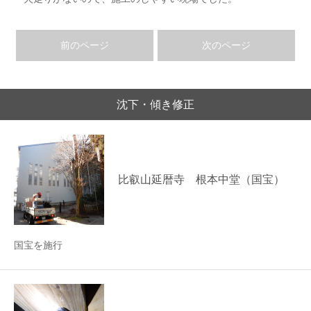
前のページ
次のページ
沈下・傾き修正
比叡山延暦寺 根本中堂（国宝）
国宝を施行