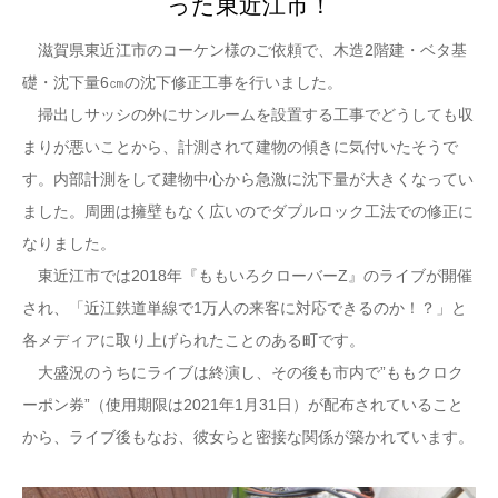
った東近江市！
LINEでのお問い合わせ
滋賀県東近江市のコーケン様のご依頼で、木造2階建・ベタ基
礎・沈下量6㎝の沈下修正工事を行いました。
掃出しサッシの外にサンルームを設置する工事でどうしても収
まりが悪いことから、計測されて建物の傾きに気付いたそうで
す。内部計測をして建物中心から急激に沈下量が大きくなってい
ました。周囲は擁壁もなく広いのでダブルロック工法での修正に
なりました。
東近江市では2018年『ももいろクローバーZ』のライブが開催
され、「近江鉄道単線で1万人の来客に対応できるのか！？」と
各メディアに取り上げられたことのある町です。
大盛況のうちにライブは終演し、その後も市内で”ももクロク
ーポン券”（使用期限は2021年1月31日）が配布されていること
から、ライブ後もなお、彼女らと密接な関係が築かれています。