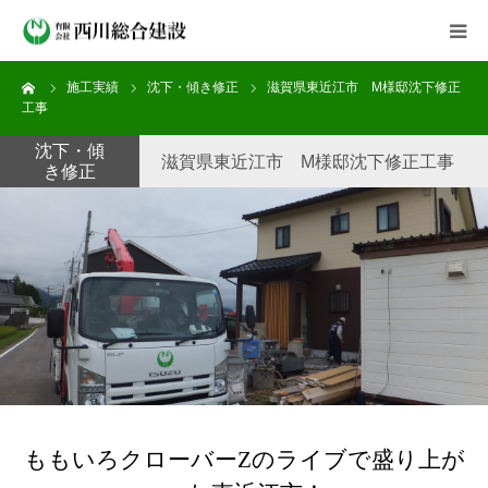
ーム
施工実績
沈下・傾き修正
滋賀県東近江市 M様邸沈下修正
会社案内
工事
沈下・傾
事業紹介
滋賀県東近江市 M様邸沈下修正工事
き修正
施工実績
新着情報
よくある質問
採用情報
ももいろクローバーZのライブで盛り上が
お問い合わせ